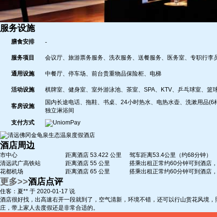
服务设施
膳食安排
-
服务项目
会议厅、旅游票务服务、洗衣服务、送餐服务、医务室、专职行李
通用设施
中餐厅、停车场、前台贵重物品保险柜、电梯
活动设施
棋牌室、健身室、室外游泳池、茶室、SPA、KTV、乒乓球室、篮
国内长途电话、拖鞋、书桌、24小时热水、电热水壶、洗漱用品(6
客房设施
独立淋浴间
支付方式
酒店周边
市中心
距离酒店 53.422 公里
驾车距离53.4公里（约68分钟）
清远武广高铁站
距离酒店 55 公里
搭乘出租正常约60分钟可到酒店，
花都机场
距离酒店 65 公里
搭乘出租正常约60分钟可到酒店，
更多>>
酒店点评
住客：夏** 于 2020-01-17 说
酒店很好找，出高速右开一段就到了，空气清新，环境不错，还可以行山赏花风境，
庄，带上家人去度假还是非常合适的。