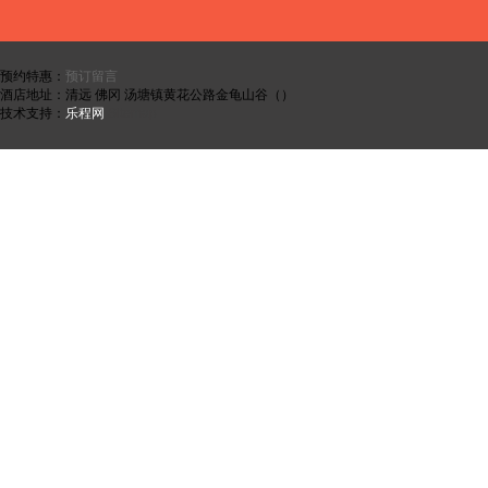
预约特惠：
预订留言
酒店地址：清远 佛冈 汤塘镇黄花公路金龟山谷（）
技术支持：
乐程网
Sitemap