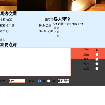
周边交通
客人评论
名称/位置
距酒店
0条记录 共0页 每页12条
鸳鸯湖广场
26.24公里
首页
市中心
26.606公里
上页
下页
尾页
我要点评
评分
5
卫生
服务
设施
位置
姓名
印象
好
差