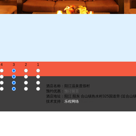
4
3
2
1
酒店名称：阳江温泉度假村
预约优惠：
预订留言
酒店地址：阳江 阳东 合山镇热水村325国道旁 (近合山
技术支持：
乐程网络
Sitemap