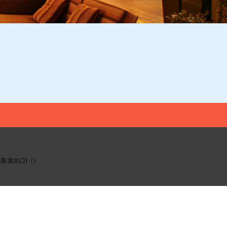
镇那龙出口)（）